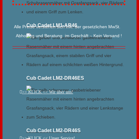
Cub Cadet LM1-AR46
Alle Preise verstehen sich inkl. der gesetzlichen MwSt.
Abholung und Beratung im Geschäft – Kein Versand !
Cub Cadet LM2-DR46ES
>> KLICK << Wir über uns!
Cub Cadet LM2-DR46S
>> KLICK << Unser Service!