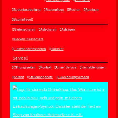
Wolf Kleingeräte
Wolf Stiele
Bodenbearbeitung
Rasenpflege
Rechen
Reinigen
Baumpflege
Gartenscheren
Astscheren
Astsägen
Hecken+Grasschere
Elektroheckenscheren
Häcksler
Service
Öffnungszeiten
Kontakt
Unser Service
Fachabteilungen
Anfahrt
Stellenangebote
E-Rechnungsversand