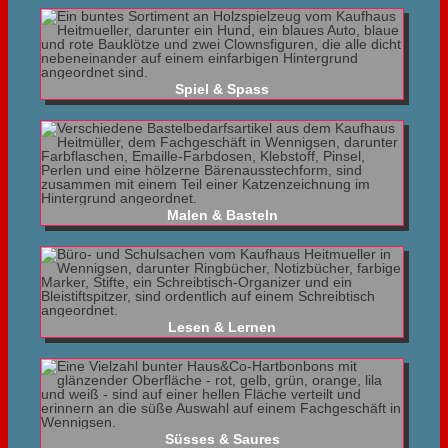
Spiel & Spass
Malen & Basteln
Lesen & Lernen
Süsses & Saures