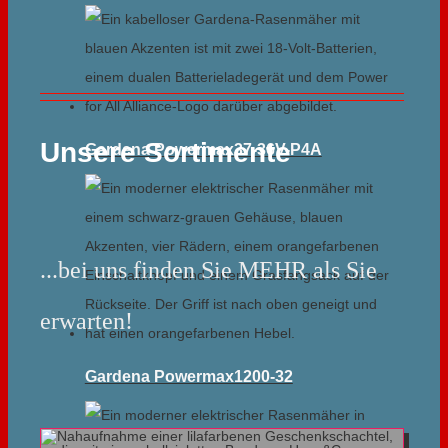
Unsere Sortimente
Gardena Powermax37-36V-P4A
...bei uns finden Sie MEHR als Sie
erwarten!
Gardena Powermax1200-32