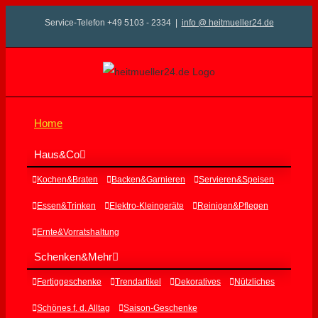
Zum
Service-Telefon +49 5103 - 2334
|
info @ heitmueller24.de
Inhalt
springen
Home
Haus&Co
Kochen&Braten
Backen&Garnieren
Servieren&Speisen
Essen&Trinken
Elektro-Kleingeräte
Reinigen&Pflegen
Ernte&Vorratshaltung
Schenken&Mehr
Fertiggeschenke
Trendartikel
Dekoratives
Nützliches
Schönes f. d. Alltag
Saison-Geschenke