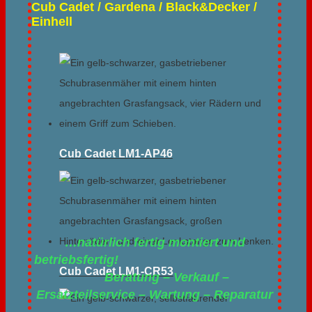
Cub Cadet / Gardena / Black&Decker /
Einhell
Cub Cadet LM1-AP46
…natürlich fertig montiert und
betriebsfertig!
Cub Cadet LM1-CR53
Beratung – Verkauf –
Ersatzteilservice – Wartung – Reparatur