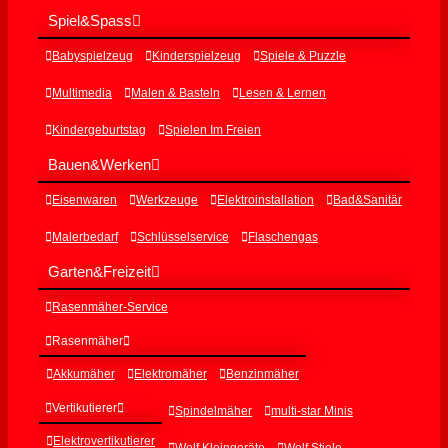
Spiel&Spass
Babyspielzeug
Kinderspielzeug
Spiele & Puzzle
Multimedia
Malen & Basteln
Lesen & Lernen
Kindergeburtstag
Spielen Im Freien
Bauen&Werken
Eisenwaren
Werkzeuge
Elektroinstallation
Bad&Sanitär
Malerbedarf
Schlüsselservice
Flaschengas
Garten&Freizeit
Rasenmäher-Service
Rasenmäher
Akkumäher
Elektromäher
Benzinmäher
Vertikutierer
Spindelmäher
multi-star Minis
Elektrovertikutierer