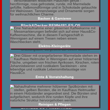
Backen & Garnieren
Black&Decker BEMH481-ES-QS
Elektro-Kleingeräte
Black&Decker LM2000-48cm
Ernte & Vorratshaltung
GC-PM46SHWE
Reinigen & Pflegen
EINHELL GC-PM51SHWELi