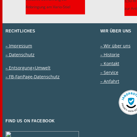
5,50 m 
Anbringung am Vario-Stiel
zur Anb
RECHTLICHES
WIR ÜBER UNS
– Impressum
– Wir über uns
– Datenschutz
– Historie
– Kontakt
– Entsorgung+Umwelt
– Service
– FB-FanPage-Datenschutz
– Anfahrt
FIND US ON FACEBOOK