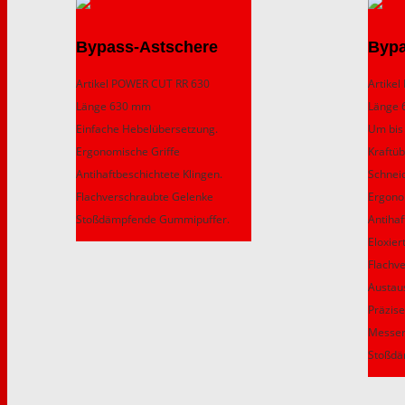
Bypass-Astschere
Bypa
Artikel POWER CUT RR 630
Artike
Länge 630 mm
Länge
Einfache Hebelübersetzung.
Um bis
Ergonomische Griffe
Kraftü
Antihaftbeschichtete Klingen.
Schnei
Flachverschraubte Gelenke
Ergono
Stoßdämpfende Gummipuffer.
Antihaf
Eloxie
Flachv
Austau
Präzise
Messer
Stoßdä