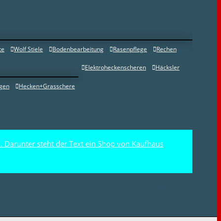
te
Wolf Stiele
Bodenbearbeitung
Rasenpflege
Rechen
Elektroheckenscheren
Häcksler
gen
Hecken+Grasschere