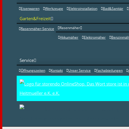
Eisenwaren
Werkzeuge
Elektroinstallation
Bad&Sanitär
Garten&Freizeit
Rasenmäher
Rasenmäher-Service
Akkumäher
Elektromäher
Benzinmäh
Service
Öffnungszeiten
Kontakt
Unser Service
Fachabteilungen