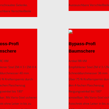
erschraubte Gelenke.
Austauschbare Verschleißteil
schbare Verschleißteile
ss-Profi
Bypass-Profi
mschere
Baumschere
l RC-VM
Artikel RR-VM
ener Stiel ZM-V 3 / ZM-V 4
Empfohlener Stiel ZM-V 3 / Z
ddurchmesser 40 mm
Schneiddurchmesser 36 mm
5 % Kraftersparnis durch
Über 75 % Kraftersparnis dur
fachen Flaschenzug
den 4-fachen Flaschenzug
gswinkel bis 180°
Neigungswinkel bis 180°
lbar. Mit Vario-Stiel sicherer
einstellbar. Mit Vario-Stiel si
itt ohne Leiter in bis zu
Astschnitt ohne Leiter in bis z