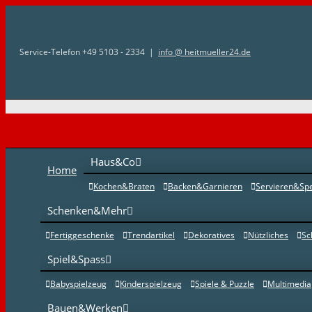
Zum
Inhalt
Service-Telefon +49 5103 - 2334
|
info @ heitmueller24.de
springen
Haus&Co
Home
Kochen&Braten
Backen&Garnieren
Servieren&Sp
Schenken&Mehr
Fertiggeschenke
Trendartikel
Dekoratives
Nützliches
Sc
Spiel&Spass
Babyspielzeug
Kinderspielzeug
Spiele & Puzzle
Multimedia
Bauen&Werken