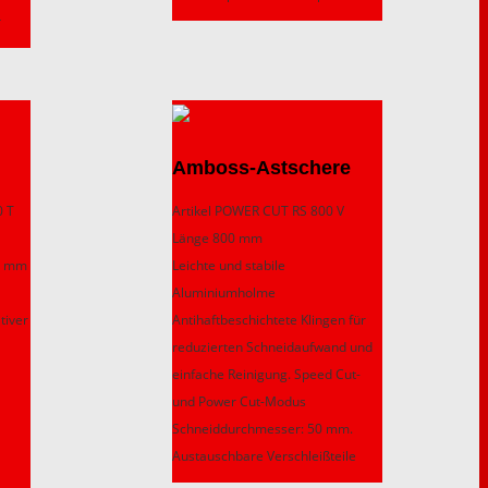
r
Amboss-Astschere
0 T
Artikel POWER CUT RS 800 V
Länge 800 mm
00 mm
Leichte und stabile
Aluminiumholme
tiver
Antihaftbeschichtete Klingen für
reduzierten Schneidaufwand und
einfache Reinigung. Speed Cut-
und Power Cut-Modus
Schneiddurchmesser: 50 mm.
Austauschbare Verschleißteile