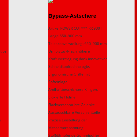
Bypass-Astschere
Artikel POWER CUT*** RR 900 T
Länge 650–900 mm
Teleskopverstellung: 650–900 mm
tiver
Um bis zu 4-fach höhere
Kraftübertragung dank innovativer
Schneidkopftechnologie.
Ergonomische Griffe mit
Softeinlage
Antihaftbeschichtete Klingen.
Eloxierte Holme
Flachverschraubte Gelenke
Austauschbare Verschleißteile
e
Präzise Einstellung der
Messervorspannung
Stoßdämpfende Gummipuffer