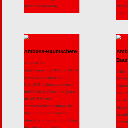
Messervorspannung
Flachv
Austau
Amboss-Baumschere
Ambo
Bau
Artikel RC-M
Empfohlener Stiel ZM-V 3 / ZM-V 4
Artike
Schneiddurchmesser 38 mm
Empfohl
Über 50 % Kraftersparnis durch
Schnei
den 3,5-fachen Flaschenzug und
Über 7
die WOLF-Garten
den 4-
Leichtschnittbeschichtung. Mit
Neigun
Vario-Stiel sicherer Astschnitt
einstel
ohne Leiter in bis zu 5,50 m Höhe.
Astschn
Inklusive Seilführung zur