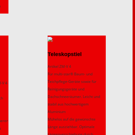
e
Teleskopstiel
Artikel ZM-V 4
Für multi-star® Baum- und
Teichpflege-Geräte sowie für
M-V 4
Reinigungsgeräte und
Dachschneeräumer. Leicht und
ch
stabil aus hochwertigem
Aluminium
Mühelos auf die gewünschte
cherer
Länge ausziehbar. Optimale
u
Längenverschiebung durch