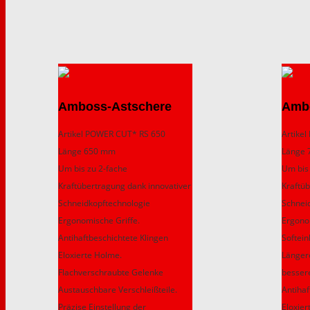
Amboss-Astschere
Amb
Artikel POWER CUT* RS 650
Artike
Länge 650 mm
Länge
Um bis zu 2-fache
Um bis
Kraftübertragung dank innovativer
Kraftü
Schneidkopftechnologie
Schnei
Ergonomische Griffe.
Ergono
Antihaftbeschichtete Klingen
Softein
Eloxierte Holme.
Länger
Flachverschraubte Gelenke
besser
Austauschbare Verschleißteile.
Antihaf
Präzise Einstellung der
Eloxie