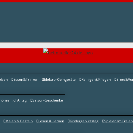
eisen
Essen&Trinken
Elektro-Kleingeräte
Reinigen&Pflegen
Ernte&Vor
hönes f. d. Alltag
Saison-Geschenke
Malen & Basteln
Lesen & Lernen
Kindergeburtstag
Spielen Im Freien