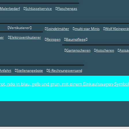
Malerbedarf
Schlüsselservice
Flaschengas
Vertikutierer
Spindelmäher
multi-star Minis
Wolf Kleingerä
er
Elektrovertikutierer
Reinigen
Baumpflege
Gartenscheren
Astscheren
Astsä
Anfahrt
Stellenangebote
E-Rechnungsversand