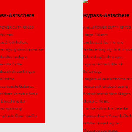
ss-Astschere
Bypass-Astschere
l POWER CUT* RR 650
Artikel POWER CUT** RR 750
 650 mm
Länge 750 mm
 zu 2-fach höhere
Um bis zu 3-fach höhere
bertragung dank innovativer
Kraftübertragung dank innova
dkopftechnologie.
Schneidkopftechnologie.
mische Griffe
Ergonomische Griffe mit
tbeschichtete Klingen.
Softeinlage
rte Holme
Längere Aluminiumholme zur
erschraubte Gelenke.
besseren Kraftübertragung
schbare Verschleißteile
Antihaftbeschichtete Klingen.
 Einstellung der
Eloxierte Holme
vorspannung
Flachverschraubte Gelenke.
mpfende Gummipuffer
Austauschbare Verschleißteil
Präzise Einstellung der
Messervorspannung.