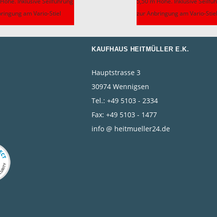
Höhe. Inklusive Seilführung
5,50 m Höhe. Inklusive Seilfü
ringung am Vario-Stiel
zur Anbringung am Vario-Stie
KAUFHAUS HEITMÜLLER E.K.
Hauptstrasse 3
30974 Wennigsen
Tel.: +49 5103 - 2334
Fax: +49 5103 - 1477
info @ heitmueller24.de