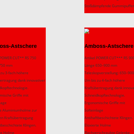
Stoßdämpfende Gummipuffe
oss-Astschere
Amboss-Astschere
l POWER CUT** RS 750
Artikel POWER CUT*** RS 90
 750 mm
Länge 650–900 mm
 zu 3-fach höhere
Teleskopverstellung: 650–9
bertragung dank innovativer
Um bis zu 4-fach höhere
dkopftechnologie.
Kraftübertragung dank innova
mische Griffe mit
Schneidkopftechnologie.
lage
Ergonomische Griffe mit
e Aluminiumholme zur
Softeinlage
en Kraftübertragung
Antihaftbeschichtete Klingen.
tbeschichtete Klingen.
Eloxierte Holme
rte Holme
Flachverschraubte Gelenke.