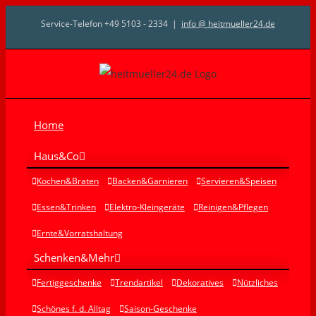
Zum
Service-Telefon +49 5103 - 2334
|
info @ heitmueller24.de
Inhalt
springen
Home
Haus&Co
Kochen&Braten
Backen&Garnieren
Servieren&Speisen
Essen&Trinken
Elektro-Kleingeräte
Reinigen&Pflegen
Ernte&Vorratshaltung
Schenken&Mehr
Fertiggeschenke
Trendartikel
Dekoratives
Nützliches
Schönes f. d. Alltag
Saison-Geschenke