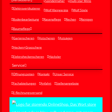
Vertikutierer
Spindelmäher
multi-star Minis
Elektrovertikutierer
Wolf Kleingeräte
Wolf Stiele
Bodenbearbeitung
Rasenpflege
Rechen
Reinigen
Baumpflege
Gartenscheren
Astscheren
Astsägen
Hecken+Grasschere
Elektroheckenscheren
Häcksler
Service
Öffnungszeiten
Kontakt
Unser Service
Fachabteilungen
Anfahrt
Stellenangebote
E-Rechnungsversand