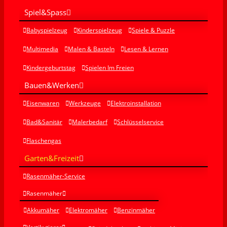
Spiel&Spass
Babyspielzeug
Kinderspielzeug
Spiele & Puzzle
Multimedia
Malen & Basteln
Lesen & Lernen
Kindergeburtstag
Spielen Im Freien
Bauen&Werken
Eisenwaren
Werkzeuge
Elektroinstallation
Bad&Sanitär
Malerbedarf
Schlüsselservice
Flaschengas
Garten&Freizeit
Rasenmäher-Service
Rasenmäher
Akkumäher
Elektromäher
Benzinmäher