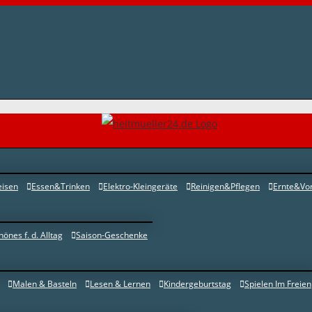
eisen
Essen&Trinken
Elektro-Kleingeräte
Reinigen&Pflegen
Ernte&Vor
hönes f. d. Alltag
Saison-Geschenke
Malen & Basteln
Lesen & Lernen
Kindergeburtstag
Spielen Im Freien