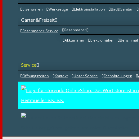
Eisenwaren
Werkzeuge
Elektroinstallation
Bad&Sanitär
Garten&Freizeit
Rasenmäher
Rasenmäher-Service
Akkumäher
Elektromäher
Benzinmäh
Service
Öffnungszeiten
Kontakt
Unser Service
Fachabteilungen