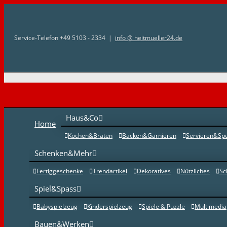
Zum
Inhalt
Service-Telefon +49 5103 - 2334
|
info @ heitmueller24.de
springen
Haus&Co
Home
Kochen&Braten
Backen&Garnieren
Servieren&Sp
Schenken&Mehr
Fertiggeschenke
Trendartikel
Dekoratives
Nützliches
Sc
Spiel&Spass
Babyspielzeug
Kinderspielzeug
Spiele & Puzzle
Multimedia
Bauen&Werken