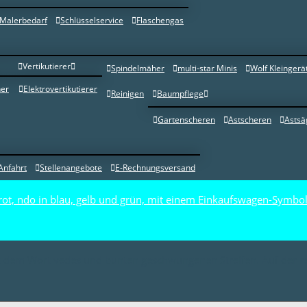
Malerbedarf
Schlüsselservice
Flaschengas
Vertikutierer
Spindelmäher
multi-star Minis
Wolf Kleingerä
er
Elektrovertikutierer
Reinigen
Baumpflege
Gartenscheren
Astscheren
Astsä
Anfahrt
Stellenangebote
E-Rechnungsversand