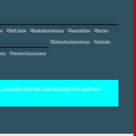
te
Wolf Stiele
Bodenbearbeitung
Rasenpflege
Rechen
Elektroheckenscheren
Häcksler
gen
Hecken+Grasschere