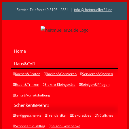
Zum
Service-Telefon +49 5103 - 2334
|
info @ heitmueller24.de
Inhalt
springen
Home
Haus&Co
Kochen&Braten
Backen&Garnieren
Servieren&Speisen
Essen&Trinken
Elektro-Kleingeräte
Reinigen&Pflegen
Ernte&Vorratshaltung
Schenken&Mehr
Fertiggeschenke
Trendartikel
Dekoratives
Nützliches
Schönes f. d. Alltag
Saison-Geschenke