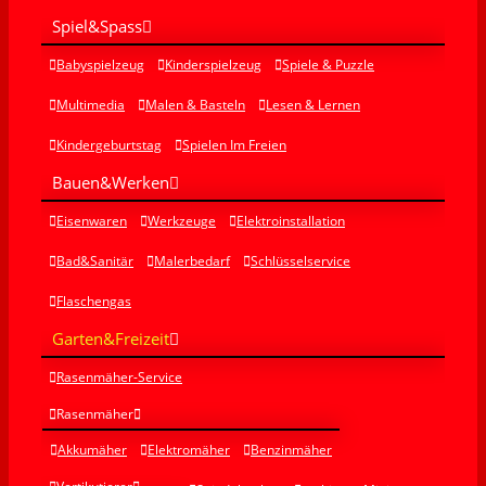
Spiel&Spass
Babyspielzeug
Kinderspielzeug
Spiele & Puzzle
Multimedia
Malen & Basteln
Lesen & Lernen
Kindergeburtstag
Spielen Im Freien
Bauen&Werken
Eisenwaren
Werkzeuge
Elektroinstallation
Bad&Sanitär
Malerbedarf
Schlüsselservice
Flaschengas
Garten&Freizeit
Rasenmäher-Service
Rasenmäher
Akkumäher
Elektromäher
Benzinmäher