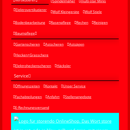
Vertikutierer
Spindelmäher
multi-star Minis
Elektrovertikutierer
Wolf Kleingeräte
Wolf Stiele
Bodenbearbeitung
Rasenpflege
Rechen
Reinigen
Baumpflege
Gartenscheren
Astscheren
Astsägen
Hecken+Grasschere
Elektroheckenscheren
Häcksler
Service
Öffnungszeiten
Kontakt
Unser Service
Fachabteilungen
Anfahrt
Stellenangebote
E-Rechnungsversand