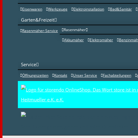
Eisenwaren
Werkzeuge
Elektroinstallation
Bad&Sanitär
Garten&Freizeit
Rasenmäher
Rasenmäher-Service
Akkumäher
Elektromäher
Benzinmäh
Service
Öffnungszeiten
Kontakt
Unser Service
Fachabteilungen