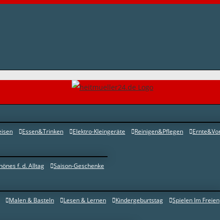
eisen
Essen&Trinken
Elektro-Kleingeräte
Reinigen&Pflegen
Ernte&Vor
hönes f. d. Alltag
Saison-Geschenke
Malen & Basteln
Lesen & Lernen
Kindergeburtstag
Spielen Im Freien