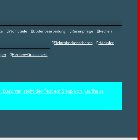
te
Wolf Stiele
Bodenbearbeitung
Rasenpflege
Rechen
Elektroheckenscheren
Häcksler
gen
Hecken+Grasschere