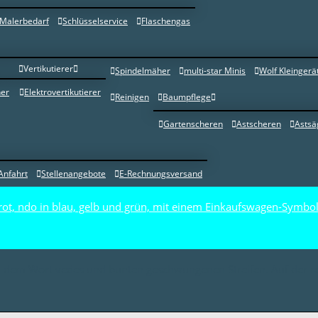
Malerbedarf
Schlüsselservice
Flaschengas
Vertikutierer
Spindelmäher
multi-star Minis
Wolf Kleingerä
er
Elektrovertikutierer
Reinigen
Baumpflege
Gartenscheren
Astscheren
Astsä
Anfahrt
Stellenangebote
E-Rechnungsversand