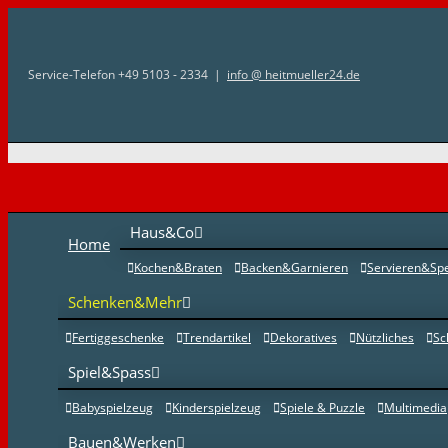
Zum
Inhalt
Service-Telefon +49 5103 - 2334
|
info @ heitmueller24.de
springen
Haus&Co
Home
Kochen&Braten
Backen&Garnieren
Servieren&Sp
Schenken&Mehr
Fertiggeschenke
Trendartikel
Dekoratives
Nützliches
Sc
Spiel&Spass
Babyspielzeug
Kinderspielzeug
Spiele & Puzzle
Multimedia
Bauen&Werken